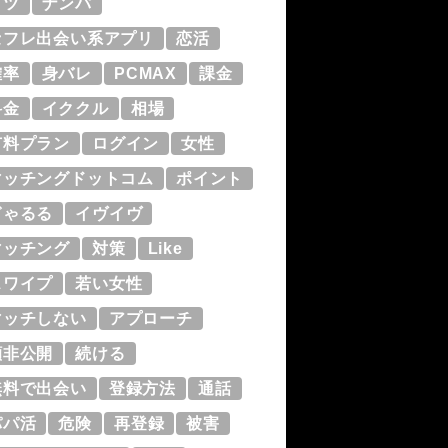
コツ
ナンパ
セフレ出会い系アプリ
恋活
確率
身バレ
PCMAX
課金
料金
イククル
相場
有料プラン
ログイン
女性
マッチングドットコム
ポイント
ぎゃるる
イヴイヴ
マッチング
対策
Like
スワイプ
若い女性
マッチしない
アプローチ
顔非公開
続ける
無料で出会い
登録方法
通話
パパ活
危険
再登録
被害