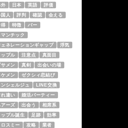
海外
日本
英語
評価
外国人
評判
確認
会える
お得
特徴
バー
ロマンチック
ジェネレーションギャップ
浮気
タップル
注意点
真面目
ブサメン
真剣
出会いの場
イケメン
ゼクシィ恋結び
コンシェルジュ
LINE交換
すれ違い
婚活パーティー
ペアーズ
出会う
相席系
タップル誕生
足跡
効率
クロスミー
攻略
業者