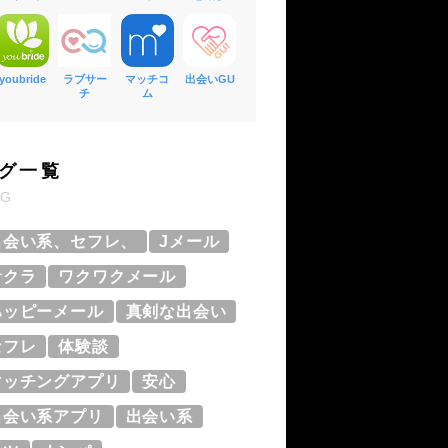
youbride
ラブサー
マッチコ
出会いGU
チ
ム
グ一覧
AG
出会い系、セフレ、
Jメール
サクラ
ワクワクメール
ハッピーメール
真剣な出会い
セフレ
体験談
マッチングアプリ
安心
出会い系アプリ
出会い系