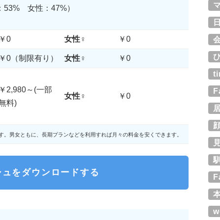
53% 女性：47%）
￥0
女性♀
￥0
￥0（制限有り）
女性♀
￥0
t
￥2,980～(一部
F
女性♀
￥0
無料)
す。男女ともに、長期プランなどを利用すれば月々の料金を安くできます。
シュをダウンロードする
F
w