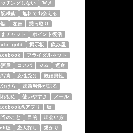
マッチングしない
写メ
日記機能
無料で出会える
会話
友達
乗っ取り
ひまチャット
ポイント復活
inder gold
掲示板
飲み屋
acebook
ブライダルネット
居酒屋
コスパ
ジム
運命
顔写真
女性受け
既婚男性
見分け方
既婚男性が語る
馴れ初め
使いやすさ
メール
acebook系アプリ
嘘
本当のこと
目的
出会い方
eb版
恋人探し
繋がり