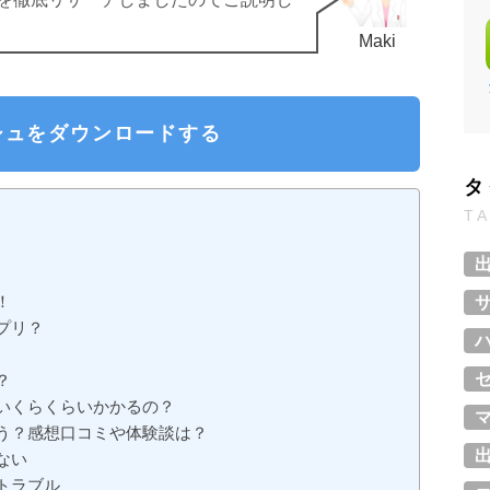
Maki
シュをダウンロードする
タ
T
！
プリ？
？
いくらくらいかかるの？
う？感想口コミや体験談は？
ない
トラブル