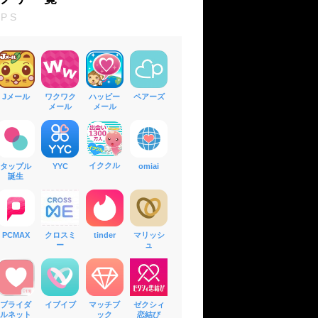
PPS
Jメール
ワクワク
ハッピー
ペアーズ
メール
メール
イククル
タップル
YYC
omiai
誕生
PCMAX
クロスミ
tinder
マリッシ
ー
ュ
ブライダ
イブイブ
マッチブ
ゼクシィ
ルネット
ック
恋結び