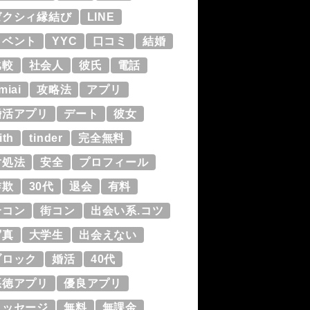
ゼクシィ縁結び
LINE
イベント
YYC
口コミ
結婚
比較
社会人
彼氏
電話
miai
攻略法
アプリ
婚活アプリ
デート
彼女
ith
tinder
完全無料
対処法
安全
プロフィール
詐欺
30代
退会
有料
合コン
街コン
出会い系.コツ
写真
大学生
出会えない
ブロック
婚活
40代
悪徳アプリ
優良アプリ
メッセージ
無料
無課金