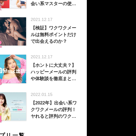
会い系マスターの使い
方！？お得に出会う方
法を徹底解説
2021.12.17
【検証】ワクワクメー
ルは無料ポイントだけ
で出会えるのか？
2021.12.17
【ホントに大丈夫？】
ハッピーメールの評判
や体験談を徹底まと
め！
2022.01.15
【2022年】出会い系ワ
クワクメールの評判！
ヤれると評判のワクワ
クメールを徹底分析！
プリ一覧