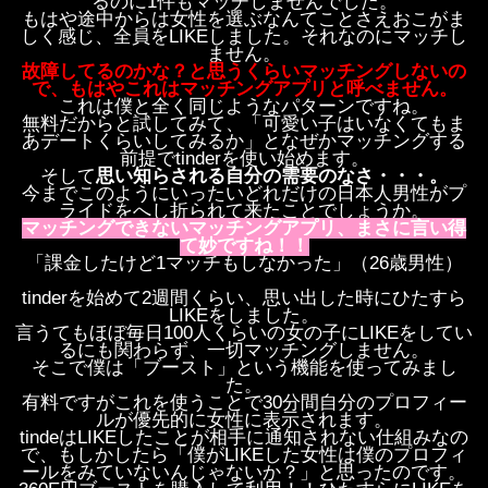
るのに1件もマッチしませんでした。
もはや途中からは女性を選ぶなんてことさえおこがま
しく感じ、全員をLIKEしました。それなのにマッチし
ません。
故障してるのかな？と思うくらいマッチングしないの
で、もはやこれはマッチングアプリと呼べません。
これは僕と全く同じようなパターンですね。
無料だからと試してみて、「可愛い子はいなくてもま
あデートくらいしてみるか」となぜかマッチングする
前提でtinderを使い始めます。
そして
思い知らされる自分の需要のなさ・・・。
今までこのようにいったいどれだけの日本人男性がプ
ライドをへし折られて来たことでしょうか。
マッチングできないマッチングアプリ、まさに言い得
て妙ですね！！
「課金したけど1マッチもしなかった」（26歳男性）
tinderを始めて2週間くらい、思い出した時にひたすら
LIKEをしました。
言うてもほぼ毎日100人くらいの女の子にLIKEをしてい
るにも関わらず、一切マッチングしません。
そこで僕は「ブースト」という機能を使ってみまし
た。
有料ですがこれを使うことで30分間自分のプロフィー
ルが優先的に女性に表示されます。
tindeはLIKEしたことが相手に通知されない仕組みなの
で、もしかしたら「僕がLIKEした女性は僕のプロフィ
ールをみていないんじゃないか？」と思ったのです。