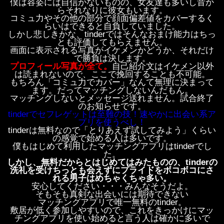
僕は容姿には自信がないものの、女友達も多いし昔か
らそれなりに彼女もいます。
コミュ力やその他の部分で顔面偏差値をカバーするく
らいはできると自負していました。
しかし悲しきかな、tinderではそんなおまけ能力はちっ
とも評価してもらえません。
画面に表示される写真がイケメンかどうか、それだけ
で勝負は決します。
プロフィール写真が全て。
自己紹介文はイケメン以外
は読まれないので、ここで挽回することも不可能。
もちろん「コミュ力でカバー」なんて無理に決まって
ます。だってマッチングしないんだもん。
マッチングしないとメッセージ送れません。試合終了
のお知らせです。
tinderでセフレゲットは至難の技！速やかに出会い系ア
プリを使うべし！
tinderは無料なので「とりあえず試してみよう」くらい
の感覚で始める人は多いです。
僕もはじめて利用したマッチングアプリはtinderでし
た。
しかし、無料だからとはじめてはみたものの、tinderの
洗礼を受けちっとも会えずにプライドをボコボコにさ
れる男子はめちゃくちゃ多い。
安心してください・・・みんなそうだよ。
そもそも真剣な出会いには期待できない
マッチングアプリで唯一無料のtinder。
敷居が低く参加しやすいので、これをきっかけにマッ
チングアプリを使い始めると言う人は確かに多いで