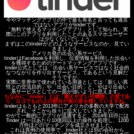
今やマッチングアプリの中で最も有名と言っても過言
ではないアプリがtinderです。
「無料で使えるマッチングアプリ」として知られ、実
際にこのアプリを利用したことのあるスマホユーザー
は少なくないでしょう。
まずはこのtinderがどのようなサービスなのか、見てい
きましょう。
アメリカ発の出会い系サービス
tinderはFacebookを利用し、位置情報を利用した出会い
を獲得するためのデートマッチングアプリです。
tinder公式としては「出会い系サービスではなく社会的
なつながりを作り出すサービス」であるという見解だ
そうですが、
実際に世界中で使われている用途としては「新しい異
性との交流目的」や「出会い目的」と、やはり出会い
系サービスとしての一面が強いように思えます。
ちなみに「tinder」とは「燃えやすい可燃物」の意であ
り、ロゴでもiの上の部分が炎の形を模していますね。
tinderはもともと2013年にアメリカの多数の大学で配布
され、そこから徐々に拡大していきました。
やがて一般的にアプリが流通すると、2014年10月には
Tinder は一日あたり10億回以上の操作を処理し、1200
万件ほどのマッチングを成立させました。
これは異例の使用率で、tinder社とは別の会社から