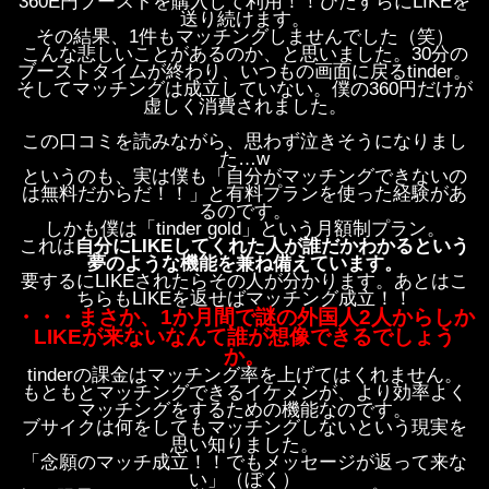
360E円ブーストを購入して利用！！ひたすらにLIKEを
送り続けます。
その結果、1件もマッチングしませんでした（笑）
こんな悲しいことがあるのか、と思いました。30分の
ブーストタイムが終わり、いつもの画面に戻るtinder。
そしてマッチングは成立していない。僕の360円だけが
虚しく消費されました。
この口コミを読みながら、思わず泣きそうになりまし
た…w
というのも、実は僕も「自分がマッチングできないの
は無料だからだ！！」と有料プランを使った経験があ
るのです。
しかも僕は「tinder gold」という月額制プラン。
これは
自分にLIKEしてくれた人が誰だかわかるという
夢のような機能を兼ね備えています。
要するにLIKEされたらその人が分かります。あとはこ
ちらもLIKEを返せばマッチング成立！！
・・・まさか、1か月間で謎の外国人2人からしか
LIKEが来ないなんて誰が想像できるでしょう
か。
tinderの課金はマッチング率を上げてはくれません。
もともとマッチングできるイケメンが、より効率よく
マッチングをするための機能なのです。
ブサイクは何をしてもマッチングしないという現実を
思い知りました。
「念願のマッチ成立！！でもメッセージが返って来な
い」（ぼく）