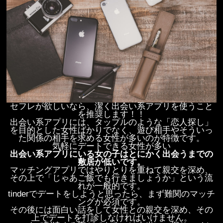
セフレが欲しいなら、潔く出会い系アプリを使うこと
を推奨します！！
出会い系アプリには、タップルのような「恋人探し」
を目的とした女性ばかりでなく、遊び相手やそういっ
た関係の相手を求める女性が多いのが特徴です。
気軽にデートできる女性が多い
出会い系アプリにいる女の子はとにかく出会うまでの
敷居が低いです。
マッチングアプリではやりとりを重ねて親交を深め、
その上で「じゃあご飯でも行きましょうか」という流
れが一般的です。
tinderでデートをしようと思ったら、まず難関のマッチ
ングが必須です。
その後には面白い話をして女性との親交を深め、その
上でデートを打診しなければいけません。