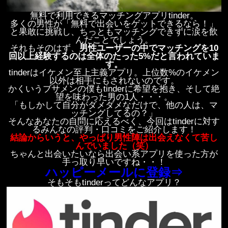
無料で利用できるマッチングアプリtinder。
多くの男性が「無料で出会いをゲットできるなら！」
と果敢に挑戦し、ちっともマッチングできずに涙を飲
んだことでしょう。
それもそのはず、
男性ユーザーの中でマッチングを10
回以上経験するのは全体のたった5%だと言われていま
す。
tinderはイケメン至上主義アプリ。上位数%のイケメン
以外は相手にもされないのです。
かくいうブサメンの僕もtinderに希望を抱き、そして絶
望を味わった男の1人・・・。
「もしかして自分がダメダメなだけで、他の人は、マ
ッチングしてるの？」
そんなあなたの自問に応えるべく、今回はtinderに対す
るみんなの評判・口コミをご紹介します！
結論からいうと、やっぱり男性陣は出会えなくて苦し
んでいました（笑）
ちゃんと出会いたいなら出会い系アプリを使った方が
手っ取り早いですね・・！
ハッピーメールに登録⇒
そもそもtinderってどんなアプリ？