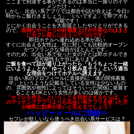
ここまで到達する事ができるのは本当に一握りのイケ
メンだけ・・・。
しかし、出会い系アプリでは都合や話が合えば「今日○
時からご飯行きましょう」「いいですよ」で即アポも
可能です！
とにかく出会うことを大前提としたやりとりができる
ので、
面倒なやりとりや好感度上げが不要なのはまさ
にセフレ探しにはうってつけです。
即日ホテルへ連れ込める率が高い
すぐに出会える女性は、性に対しても比較的オープン
かつフランクな場合がほとんどです。
そのため、出会い系で会った女の子とは即ホテルでき
る可能性も十分にあります。
ご飯を食べて話が盛り上がったら「もうちょっと一緒
にいようよ」とか「ゆっくり飲み直そう」という適当
な理由をつけてホテルへ誘えます。
出会い系のプロフィールに直接的に「体の関係募集
中」というような記載をしている女性は少ないもの
の、雰囲気や相性によってはそういった関係に発展す
ることもOKという女性が多いのは確かです。
「セフレを作る」ということを目的とするならば、ど
のマッチングアプリよりも出会い系アプリを使った方
が確実に効率が良いと言えるでしょう！
ハッピーメールに登録⇒
セフレが欲しいなら使うべき出会い系サービスは？