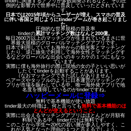
tinderに関連するアプリが多数開発されるなど、その圧
倒的な影響力で世界中に普及していったとされていま
す。
日本では2015年頃からユーザーが増え、スマホの普及
に伴い各国と同じようにtinderブームが巻き起こりまし
た。
圧倒的な世界規模の普及率
tinderの
累計マッチング数はなんと200億。
毎日2600万以上のマッチングが生まれているまさに世
界最大規模のグローバルマッチングアプリです。
日本で利用していても海外からの観光客とマッチング
したり、逆に旅先で利用して海外女性とマッチングす
るなどグローバルな出会いのキッカケの１つにもなっ
ています。
実際に僕も海外旅行の際に現地の女の子といい思いが
したくてtinderを起動することがあります。
（なおマッチングできた試しがありません）
ペアーズやタップルのように日本運営のマッチングア
プリが市場を賑わしている中、唯一海外発アプリで地
名度を獲得しているのがtinderですね。
ハッピーメールに登録⇒
無料で基本機能が使い放題
tinder最大の特徴は、何と言っても
無料で基本機能のほ
とんどが使えるということ。
実際に出会えるマッチングアプリはほとんどが月額有
料制である中、tinderだけは無料です。
このことから学生〜20代の若い層が参入しやすく、こ
れが人気となった理由の１つと言えるでしょう。