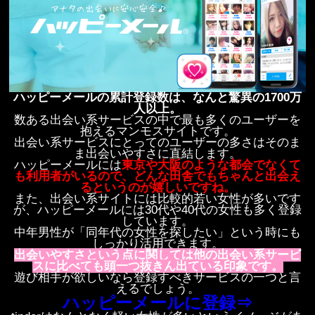
ハッピーメールの累計登録数は、なんと驚異の1700万
人以上。
数ある出会い系サービスの中で最も多くのユーザーを
抱えるマンモスサイトです。
出会い系サービスにとってのユーザーの多さはそのま
ま出会いやすさに直結します。
ハッピーメールには
東京や大阪のような都会でなくて
も利用者がいるので、どんな田舎でもちゃんと出会え
るというのが嬉しいですね。
また、出会い系サイトには比較的若い女性が多いです
が、ハッピーメールには30代や40代の女性も多く登録
しています。
中年男性が「同年代の女性を探したい」という時にも
しっかり活用できます。
出会いやすさという点に関しては他の出会い系サービ
スに比べても頭一つ抜きん出ている印象です。
遊び相手が欲しいなら登録すべきサービスの一つと言
えるでしょう。
ハッピーメールに登録⇒