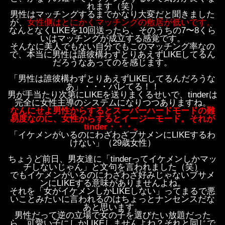
れます（笑）
男性はマッチングするまでかなり大変だと聞きました
が、
女性側はとにかくマッチングの敷居が低いです。
なんとなくLIKEを10回送ったら、そのうちの7〜8くら
いはマッチングが成立する感覚です。
そんなに美人でもない自分でもこのマッチング率なの
で、本当に男性は誰彼構わずとりあえずLIKEしてるん
だろうなあってのを感じます。
「男性は誰彼構わずとりあえずLIKEしてるんだろうな
あ」・・・バレてる！！
男が手当たり次第にLIKEを送りまくるせいで、tinderは
完全に女性主導のシステムになりつつありますね。
なんにせよ男性からするとスーパーハードモードの難
易度なのに、女性からするとイージーモード。それが
tinder・・・。
「イケメンがいるのにわざわざブサメンにLIKEするわ
けない」（29歳女性）
ちょうど前日、男友達に「tinderってイケメンしかマッ
チしないじゃん」と文句を言われました（笑）
でもイケメンがいるのにわざわざ好みじゃないブサメ
ンにLIKEする意味がありませんよね。
それを「女がイケメンしかLIKEしない」ってまるで悪
いことみたいに言われるのはちょっとナンセンスだな
あと思います。
男性だって逆の立場で女の子を選びたい放題だった
ら、可愛い子にしかLIKEしませんよね？それと同じで