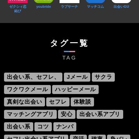
ゼクシィ恋
youbride
ラブサーチ
マッチコム
出会いGU
結び
タグ一覧
TAG
出会い系、セフレ、
Jメール
サクラ
ワクワクメール
ハッピーメール
真剣な出会い
セフレ
体験談
マッチングアプリ
安心
出会い系アプリ
出会い系
コツ
ナンパ