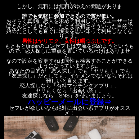
す。
しかし、無料には無料がゆえの問題がありま
す・・・。
誰でも気軽に参加できるので質が低い。
おそらく真剣に恋人を求めて利用しているユーザーは
ほとんどいませんし、たとえ最初はそういった目的で
始めたとしても直ぐに現実を思い知って利用しなくな
ります。
男性はヤリモク、女性は暇つぶしです。
もともとtinderのコンセプトは交流を深めようというも
ので、恋人探しに重点を置いているわけはありませ
ん。
なので設定を変更すれば同性も検索することができる
ようになっていますよね。
あなたの目的が「恋人探し」でも「ヤリもく」でも
「友達探し」だとしても、イケメンでないならそれは
難しいと言えます。
恋人探しなら「有料マッチングアプリ」。
ヤリもくなら「出会い系」。
友達探しなら「SNS」を使いましょう。
ハッピーメールに登録⇒
セフレが欲しいなら絶対に出会い系アプリがオスス
メ！