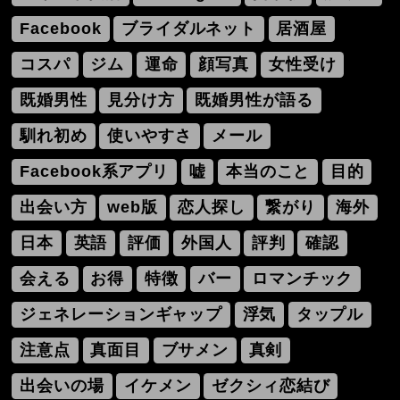
Facebook
ブライダルネット
居酒屋
コスパ
ジム
運命
顔写真
女性受け
既婚男性
見分け方
既婚男性が語る
馴れ初め
使いやすさ
メール
Facebook系アプリ
嘘
本当のこと
目的
出会い方
web版
恋人探し
繋がり
海外
日本
英語
評価
外国人
評判
確認
会える
お得
特徴
バー
ロマンチック
ジェネレーションギャップ
浮気
タップル
注意点
真面目
ブサメン
真剣
出会いの場
イケメン
ゼクシィ恋結び