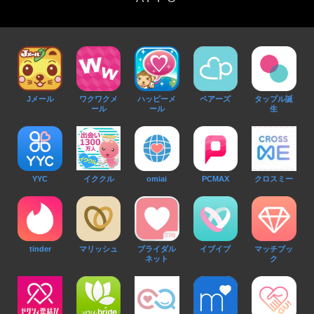
Jメール
ワクワクメ
ハッピーメ
ペアーズ
タップル誕
ール
ール
生
イククル
YYC
omiai
PCMAX
クロスミー
tinder
マリッシュ
ブライダル
イブイブ
マッチブッ
ネット
ク