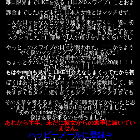
毎日限界までLIKEを送る（1日240スワイプ）ことおよ
そ1週間・・・
課金までしたけど未だに日本人女性とはマッチせず、
成果は見えないまま・・・
こんな日々をなんとか乗り越えて来たぼくに、遂に初
めてのまともなマッチング成立通知がきました。
この時のぼくの喜びようと言ったら、もう嬉しすぎて
スクショした上に部屋で1人小躍りをするくらいでし
た。
やっとこのスワイプの日々が報われた。ここからよう
やく僕のマッチングアプリは始まるんだ！
そんな思いでお相手の女性を確認。
ちょっとケバいけど可愛い目のギャル風な20歳！！！
若いし全然あり！！！
もはや画面も見ずにLIKE出会えなしまくってたから初
めて見た顔ですよ。テンションマックス。
ぼくはありとあらゆるネットの知識を総動員して、彼
女へと送るファーストメールを作り込みました。
長すぎてもダメ、短すぎてもダメ、フランクすぎても
ダメ。
その文章を考えるまでにおよそ1時間ほどかかったと思
います。そうやって渾身の1通を作り上げました。
「初めてのtinderからのメッセージ送信・・・」
僕は返事が来るのを待ちました。
あれから半年、未だに彼女からの返事は届いてい
ません。
ハッピーメールに登録⇒