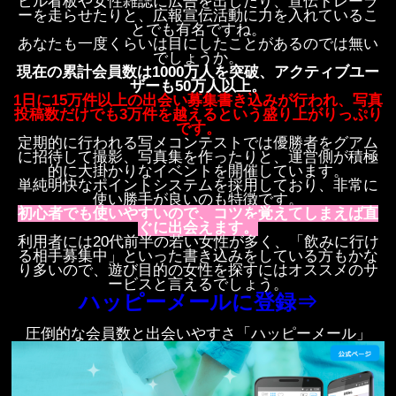
ビル看板や女性雑誌に広告を出したり、宣伝トレーラ
ーを走らせたりと、広報宣伝活動に力を入れているこ
とでも有名ですね。
あなたも一度くらいは目にしたことがあるのでは無い
でしょうか。
現在の累計会員数は1000万人を突破、アクティブユー
ザーも50万人以上。
1日に15万件以上の出会い募集書き込みが行われ、写真
投稿数だけでも3万件を越えるという盛り上がりっぷり
です。
定期的に行われる写メコンテストでは優勝者をグアム
に招待して撮影、写真集を作ったりと、運営側が積極
的に大掛かりなイベントを開催しています。
単純明快なポイントシステムを採用しており、非常に
使い勝手が良いのも特徴です。
初心者でも使いやすいので、コツを覚えてしまえば直
ぐに出会えます。
利用者には20代前半の若い女性が多く、「飲みに行け
る相手募集中」といった書き込みをしている方もかな
り多いので、遊び目的の女性を探すにはオススメのサ
ービスと言えるでしょう。
ハッピーメールに登録⇒
圧倒的な会員数と出会いやすさ「ハッピーメール」