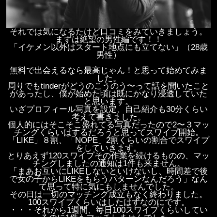
それでは気になるたけど口コミをみていきましょう。
まずは絶望の男性編です！！
「イケメン以外はスタート地点にも立てない」（28歳
男性）
無料で出会えるなら最高じゃん！と思って始めてみま
した。
周りでもtinderがどうのこうのう〜って話を聞いたこと
があったし、僕が始めた頃は既にかなり浸透していた
と思います。
いざプロフィール写真を設定、自己紹介も30分くらい
考えて書きました。
個人的にはそこそこ盛れてる写真だったので2〜３マッ
チングくらいはするだろうと思ってスワイプ開始。
「LIKE」８割、「NOPE」2割くらいの割合でスワイプ
をしていきます。
とりあえず120スワイプその作業を続けるものの、マッ
チングしましたの通知は1件も来ません。
「まあお互いにLIKEしないといけないし、時間差で後
で女の子からLIKEをもらうパターンなんだろう」なん
て思って特に気にもしませんでした。
その日は一切のマッチング成立もなく終わりました。
100スワイプくらいはしたはずなのにです。
・・・それから1週間、毎日100スワイプくらいしてい