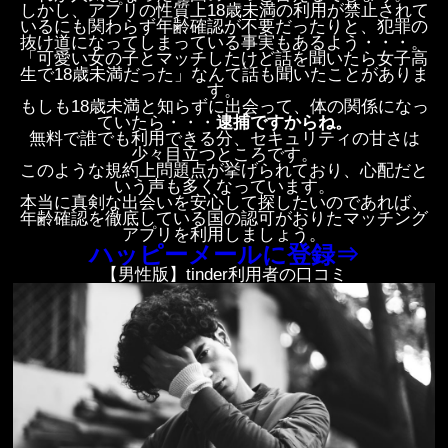
しかし、アプリの性質上18歳未満の利用が禁止されて
いるにも関わらず年齢確認が不要だったりと、犯罪の
抜け道になってしまっている事実もあるよう・・・。
「可愛い女の子とマッチしたけど話を聞いたら女子高
生で18歳未満だった」なんて話も聞いたことがありま
す。
もしも18歳未満と知らずに出会って、体の関係になっ
ていたら・・・
逮捕ですからね。
無料で誰でも利用できる分、セキュリティの甘さは
少々目立つところです。
このような規約上問題点が挙げられており、心配だと
いう声も多くなっています。
本当に真剣な出会いを安心して探したいのであれば、
年齢確認を徹底している国の認可がおりたマッチング
アプリを利用しましょう。
ハッピーメールに登録⇒
【男性版】tinder利用者の口コミ