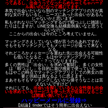
ってあるし、出会うってなったらめちゃくちゃハード
ル高いのになって感じてます。
本気で出会いたいなら別のマッチングアプリの方が真
剣な女の子もいるし、ニーズにあった出会いがあるん
じゃないかと思います。
私もそれなりにマッチングするので暇つぶしに雑談し
たりはしますが、LINE交換も結構面倒臭いなと思うく
らいなので
ここからの出会いは今のところ考えていません。
マッチングさえしていない僕が言うのもあれですが、
そもそもマッチングしてもメッセージが返って来なく
なる。
それどころかメッセージを重ねた先に出会える可能性
も低いとなると、もはやマッチングアプリと
は・・・？ってなりますね。
多くの男性は「出会い」を求めて奮闘し、多くの女性
は「暇つぶし」を目的に遊び感覚で使っている。
もはやこの時点でマッチングアプリとしての男女の需
要と供給は異なるように思えます。
まあそもそもマッチングしないから偉そうなことは言
えないんですけど！
それにしても、
出会いを探しているなら女性側も出会
いを求めているサービスを使った方が近道になること
は間違い無いでしょう。
ハッピーメールに登録⇒
【結論】tinderではそう簡単に出会えない