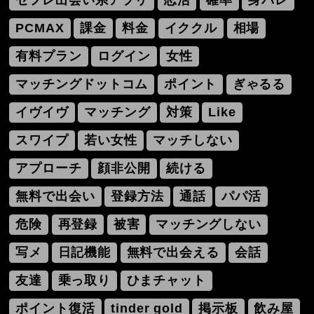
セフレ出会い系アプリ
恋活
確率
身バレ
PCMAX
課金
料金
イククル
相場
有料プラン
ログイン
女性
マッチングドットコム
ポイント
ぎゃるる
イヴイヴ
マッチング
対策
Like
スワイプ
若い女性
マッチしない
アプローチ
顔非公開
続ける
無料で出会い
登録方法
通話
パパ活
危険
再登録
被害
マッチングしない
写メ
日記機能
無料で出会える
会話
友達
乗っ取り
ひまチャット
ポイント復活
tinder gold
掲示板
飲み屋