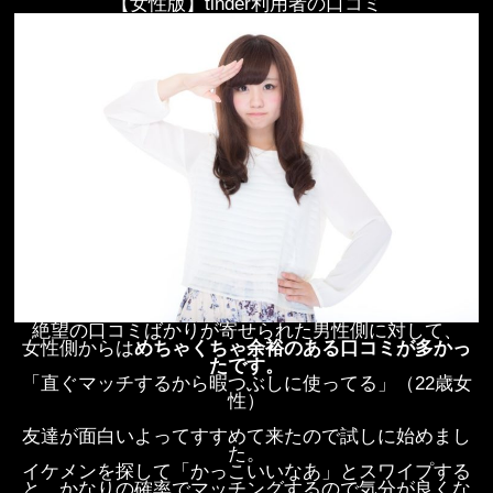
【女性版】tinder利用者の口コミ
絶望の口コミばかりが寄せられた男性側に対して、
女性側からは
めちゃくちゃ余裕のある口コミが多かっ
たです。
「直ぐマッチするから暇つぶしに使ってる」（22歳女
性）
友達が面白いよってすすめて来たので試しに始めまし
た。
イケメンを探して「かっこいいなあ」とスワイプする
と、かなりの確率でマッチングするので気分が良くな