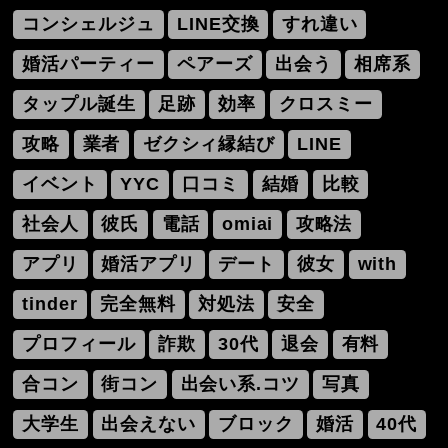
コンシェルジュ
LINE交換
すれ違い
婚活パーティー
ペアーズ
出会う
相席系
タップル誕生
足跡
効率
クロスミー
攻略
業者
ゼクシィ縁結び
LINE
イベント
YYC
口コミ
結婚
比較
社会人
彼氏
電話
omiai
攻略法
アプリ
婚活アプリ
デート
彼女
with
tinder
完全無料
対処法
安全
プロフィール
詐欺
30代
退会
有料
合コン
街コン
出会い系.コツ
写真
大学生
出会えない
ブロック
婚活
40代