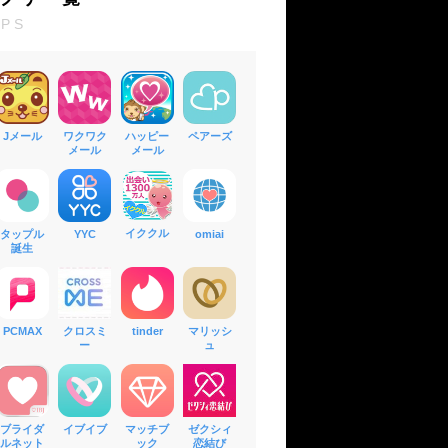
PPS
Jメール
ワクワク
ハッピー
ペアーズ
メール
メール
イククル
タップル
YYC
omiai
誕生
PCMAX
クロスミ
tinder
マリッシ
ー
ュ
ブライダ
イブイブ
マッチブ
ゼクシィ
ルネット
ック
恋結び