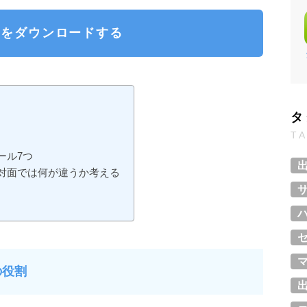
rsをダウンロードする
タ
T
ール7つ
対面では何が違うか考える
の役割