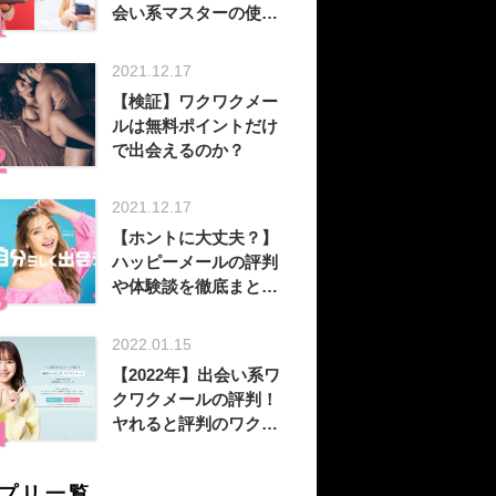
会い系マスターの使い
方！？お得に出会う方
法を徹底解説
2021.12.17
【検証】ワクワクメー
ルは無料ポイントだけ
で出会えるのか？
2021.12.17
【ホントに大丈夫？】
ハッピーメールの評判
や体験談を徹底まと
め！
2022.01.15
【2022年】出会い系ワ
クワクメールの評判！
ヤれると評判のワクワ
クメールを徹底分析！
プリ一覧