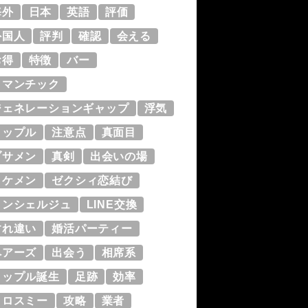
海外
日本
英語
評価
外国人
評判
確認
会える
お得
特徴
バー
ロマンチック
ジェネレーションギャップ
浮気
タップル
注意点
真面目
ブサメン
真剣
出会いの場
イケメン
ゼクシィ恋結び
コンシェルジュ
LINE交換
すれ違い
婚活パーティー
ペアーズ
出会う
相席系
タップル誕生
足跡
効率
クロスミー
攻略
業者