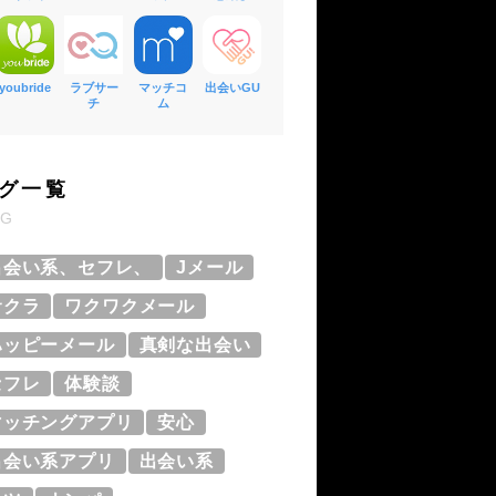
youbride
ラブサー
マッチコ
出会いGU
チ
ム
グ一覧
AG
出会い系、セフレ、
Jメール
サクラ
ワクワクメール
ハッピーメール
真剣な出会い
セフレ
体験談
マッチングアプリ
安心
出会い系アプリ
出会い系