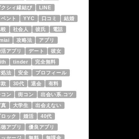
ゼクシィ縁結び
LINE
イベント
YYC
口コミ
結婚
比較
社会人
彼氏
電話
miai
攻略法
アプリ
婚活アプリ
デート
彼女
ith
tinder
完全無料
対処法
安全
プロフィール
詐欺
30代
退会
有料
合コン
街コン
出会い系.コツ
写真
大学生
出会えない
ブロック
婚活
40代
悪徳アプリ
優良アプリ
メッセージ
無料
無課金