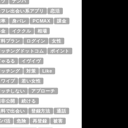
コツ
ナンパ
セフレ出会い系アプリ
恋活
確率
身バレ
PCMAX
課金
料金
イククル
相場
有料プラン
ログイン
女性
マッチングドットコム
ポイント
ぎゃるる
イヴイヴ
マッチング
対策
Like
スワイプ
若い女性
マッチしない
アプローチ
顔非公開
続ける
無料で出会い
登録方法
通話
パパ活
危険
再登録
被害