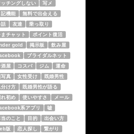
マッチングしない
写メ
日記機能
無料で出会える
会話
友達
乗っ取り
ひまチャット
ポイント復活
inder gold
掲示板
飲み屋
acebook
ブライダルネット
居酒屋
コスパ
ジム
運命
顔写真
女性受け
既婚男性
見分け方
既婚男性が語る
馴れ初め
使いやすさ
メール
acebook系アプリ
嘘
本当のこと
目的
出会い方
eb版
恋人探し
繋がり